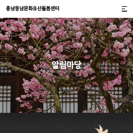
충
남
동
남
문
화
유
산
돌
봄
센
터
알림마당