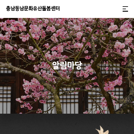
충
남
동
남
문
화
유
산
돌
봄
센
터
알림마당