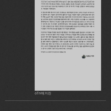
oTn매거진