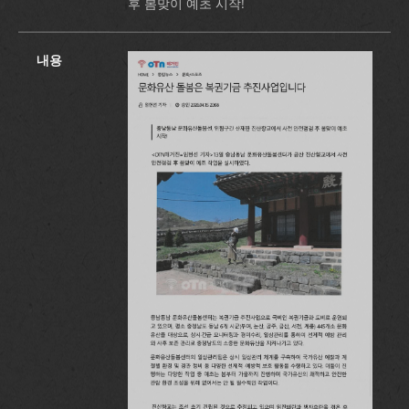
후 봄맞이 예초 시작!
내용