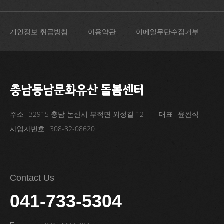
개인정보 취급방침
이용약관
이메일무단수집거부
충남동남문화유산 돌봄센터
주소
32915 충남 논산시 부적면 외성길 12
대표
윤완식
사업자번호
308-82-08620
Contact Us
041-733-5304