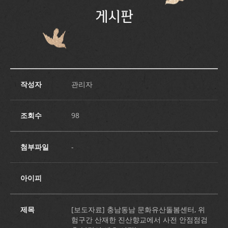
게시판
작성자
관리자
조회수
98
첨부파일
-
아이피
제목
[보도자료] 충남동남 문화유산돌봄센터, 위
험구간 산재한 진산향교에서 사전 안점점검