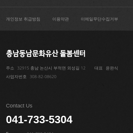
개인정보 취급방침
이용약관
이메일무단수집거부
충남동남문화유산 돌봄센터
주소
32915 충남 논산시 부적면 외성길 12
대표
윤완식
사업자번호
308-82-08620
Contact Us
041-733-5304