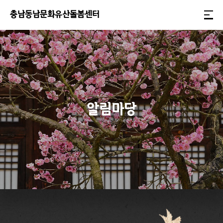
충
남
동
남
문
화
유
산
돌
봄
센
터
알림마당