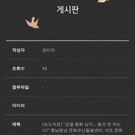
게시판
작성자
관리자
조회수
94
첨부파일
-
아이피
제목
[보도자료] "균열·풍화 심각… 붕괴 전 막는
다!" 충남동남 문화유산돌봄센터, 석조 문화