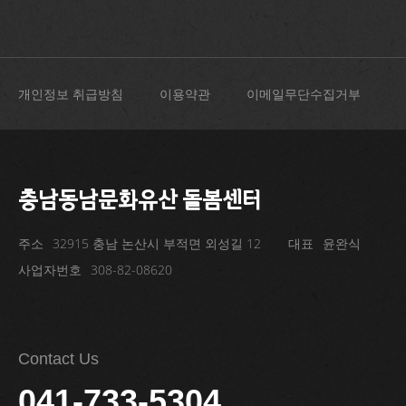
개인정보 취급방침
이용약관
이메일무단수집거부
충남동남문화유산 돌봄센터
주소
32915 충남 논산시 부적면 외성길 12
대표
윤완식
사업자번호
308-82-08620
Contact Us
041-733-5304