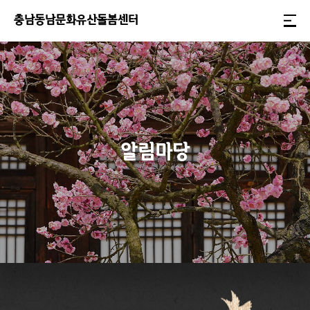
충
남
동
남
문
화
유
산
돌
봄
센
터
알림마당