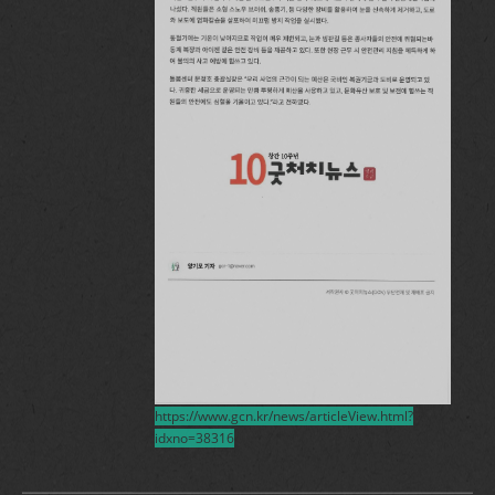
https://www.gcn.kr/news/articleView.html?
idxno=38316