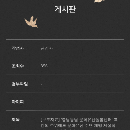
게시판
작성자
관리자
조회수
356
첨부파일
-
아이피
제목
[보도자료] '충남동남 문화유산돌봄센터' 혹
한의 추위에도 문화유산 주변 제빙 제설작