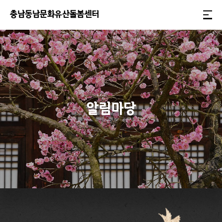
충
남
동
남
문
화
유
산
돌
봄
센
터
알림마당