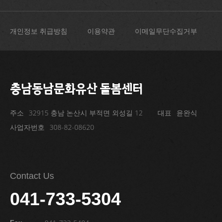
개인정보 취급방침
이용약관
이메일무단수집거부
충남동남문화유산 돌봄센터
주소
32915 충남 논산시 부적면 외성길 12
대표
윤완식
사업자번호
308-82-08620
Contact Us
041-733-5304