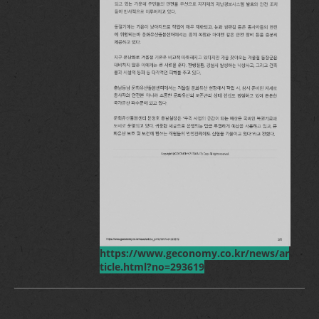
https://www.geconomy.co.kr/news/ar
ticle.html?no=293619