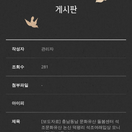
게시판
작성자
관리자
조회수
281
첨부파일
-
아이피
제목
[보도자료] 충남동남 문화유산 돌봄센터 석
조문화유산 논산 덕평리 석조여래입상 모니