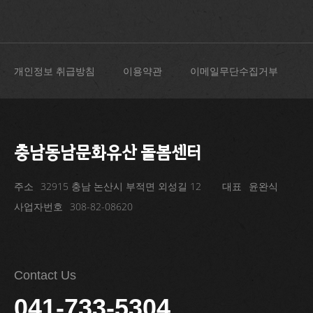
개인정보 취급방침
이용약관
이메일무단수집거부
충남동남문화유산 돌봄센터
주소
32915 충남 논산시 부적면 외성길 12
대표
윤완식
사업자번호
308-82-08620
Contact Us
041-733-5304