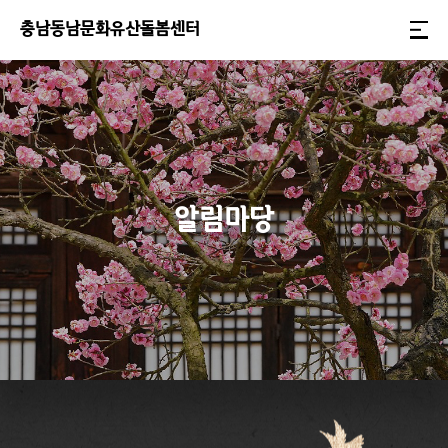
충
남
동
남
문
화
유
산
돌
봄
센
터
알림마당