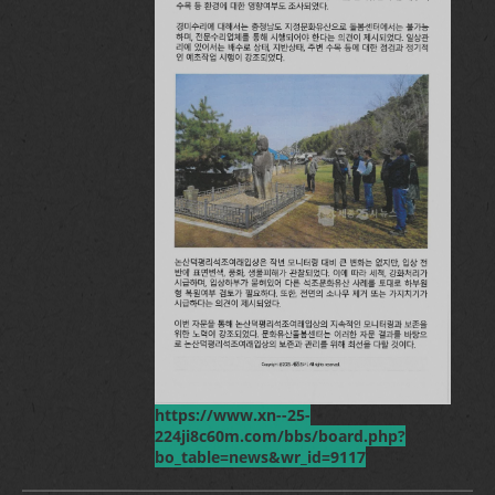
https://www.xn--25-
224ji8c60m.com/bbs/board.php?
bo_table=news&wr_id=9117